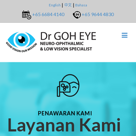
English
中文
Bahasa
+65 6684 4140
+65 9644 4830
PENAWARAN KAMI
Layanan Kami