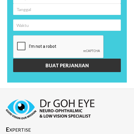
E
XPERTISE